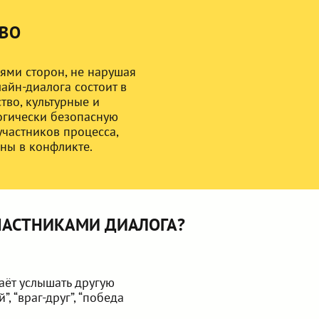
ТВО
ями сторон, не нарушая
айн-диалога состоит в
тво, культурные и
логически безопасную
участников процесса,
ны в конфликте.
ЧАСТНИКАМИ ДИАЛОГА?
аёт услышать другую
 “враг-друг”, “победа