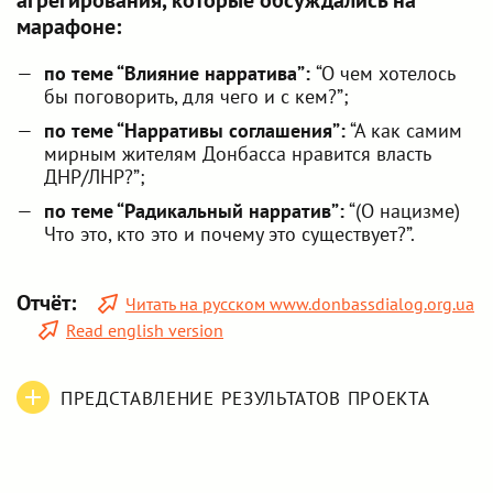
агрегирования, которые обсуждались на
марафоне:
по теме “Влияние нарратива”:
“О чем хотелось
бы поговорить, для чего и с кем?”;
по теме “Нарративы соглашения”:
“А как самим
мирным жителям Донбасса нравится власть
ДНР/ЛНР?”;
по теме “Радикальный нарратив”:
“(О нацизме)
Что это, кто это и почему это существует?”.
Отчёт:
Читать на русском www.donbassdialog.org.ua
Read english version
ПРЕДСТАВЛЕНИЕ РЕЗУЛЬТАТОВ ПРОЕКТА