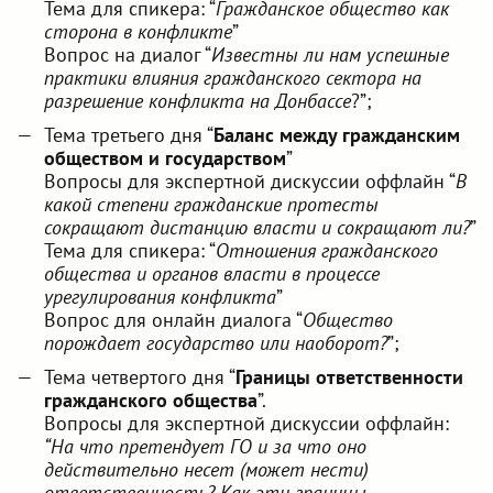
Тема для спикера: “
Гражданское общество как
сторона в конфликте
”
Вопрос на диалог “
Известны ли нам успешные
практики влияния гражданского сектора на
разрешение конфликта на Донбассе
?”;
Тема третьего дня “
Баланс между гражданским
обществом и государством
”
Вопросы для экспертной дискуссии оффлайн “
В
какой степени гражданские протесты
сокращают дистанцию власти и сокращают ли?
”
Тема для спикера: “
Отношения гражданского
общества и органов власти в процессе
урегулирования конфликта
”
Вопрос для онлайн диалога “
Общество
порождает государство или наоборот?
”;
Тема четвертого дня “
Границы ответственности
гражданского общества
”.
Вопросы для экспертной дискуссии оффлайн:
“На что претендует ГО и за что оно
действительно несет (может нести)
ответственность? Как эти границы